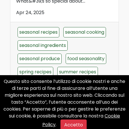
What&#39;s so special about...
Apr 24, 2025
seasonal recipes
seasonal cooking
seasonal ingredients
seasonal produce
food seasonality
spring recipes
summer recipes
Questo sito consente l’utilizzo di cookie nostri e anche
autumn recipes
winter recipes
di terze parti al fine di assicurare all’utente una
migliore esperienza sul nostro sito web. Cliccando sul
healthy eating
sustainable cooking
tasto “Accetto”, l’utente acconsente all’uso dei
cookies. Per saperne di più o per gestire le preferenze
sui cookie, è possibile consultare la nostra
Cookie
Advertisements
Policy
.
Accetto