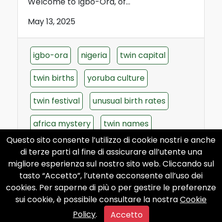
Welcome to Igbo-Ora, of...
May 13, 2025
igbo-ora
nigeria
twin capital
twin births
yoruba culture
twin festival
unusual birth rates
africa mystery
twin names
Questo sito consente l’utilizzo di cookie nostri e anche
imoond
di terze parti al fine di assicurare all’utente una
migliore esperienza sul nostro sito web. Cliccando sul
tasto “Accetto”, l’utente acconsente all’uso dei
cookies. Per saperne di più o per gestire le preferenze
sui cookie, è possibile consultare la nostra
Cookie
Policy
.
Accetto