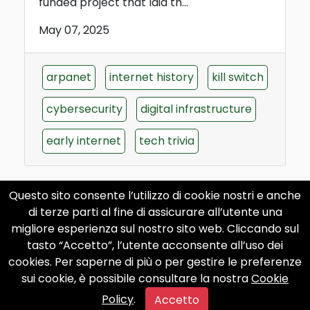
funded project that laid th...
May 07, 2025
arpanet
internet history
kill switch
cybersecurity
digital infrastructure
early internet
tech trivia
Questo sito consente l’utilizzo di cookie nostri e anche
di terze parti al fine di assicurare all’utente una
Who invented the internet, when,
migliore esperienza sul nostro sito web. Cliccando sul
and why?
tasto “Accetto”, l’utente acconsente all’uso dei
cookies. Per saperne di più o per gestire le preferenze
Who invented the internet, when and
sui cookie, è possibile consultare la nostra
Cookie
why? The internet was invented by a
group of scientists and engi...
Policy
.
Accetto