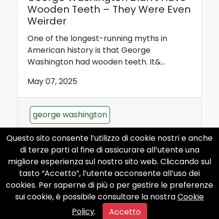
Wooden Teeth – They Were Even
Weirder
One of the longest-running myths in
American history is that George
Washington had wooden teeth. It&...
May 07, 2025
george washington
wooden teeth myth
Questo sito consente l’utilizzo di cookie nostri e anche
di terze parti al fine di assicurare all’utente una
american history
strange facts
migliore esperienza sul nostro sito web. Cliccando sul
tasto “Accetto”, l’utente acconsente all’uso dei
usa curiosities
cookies. Per saperne di più o per gestire le preferenze
sui cookie, è possibile consultare la nostra
Cookie
Policy
.
Accetto