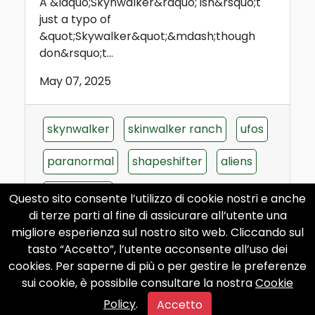
A &ldquo;Skynwalker&rdquo; isn&rsquo;t
just a typo of
&quot;Skywalker&quot;&mdash;though
don&rsquo;t...
May 07, 2025
skynwalker
skinwalker ranch
ufos
paranormal
shapeshifter
aliens
conspiracy
Questo sito consente l’utilizzo di cookie nostri e anche
di terze parti al fine di assicurare all’utente una
migliore esperienza sul nostro sito web. Cliccando sul
tasto “Accetto”, l’utente acconsente all’uso dei
cookies. Per saperne di più o per gestire le preferenze
sui cookie, è possibile consultare la nostra
Cookie
Policy
.
Accetto