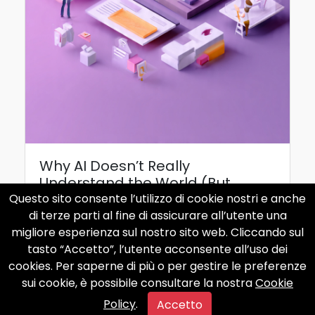
Why AI Doesn’t Really
Understand the World (But
Reconstructs It)
Questo sito consente l’utilizzo di cookie nostri e anche
di terze parti al fine di assicurare all’utente una
Why AI Doesn&rsquo;t Really Understand
migliore esperienza sul nostro sito web. Cliccando sul
the World (But Reconstructs It) When
tasto “Accetto”, l’utente acconsente all’uso dei
people talk to ChatGPT,...
cookies. Per saperne di più o per gestire le preferenze
sui cookie, è possibile consultare la nostra
Cookie
Nov 11, 2025
Policy
.
Accetto