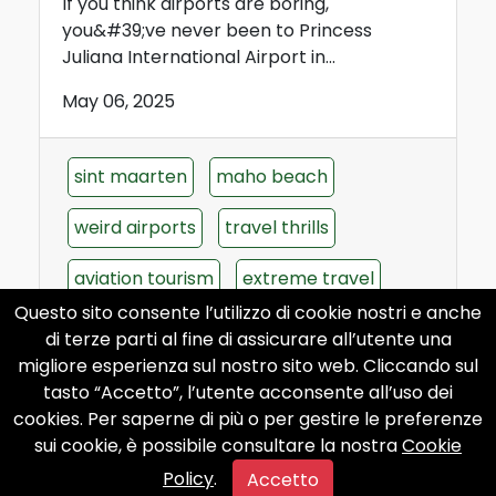
If you think airports are boring,
you&#39;ve never been to Princess
Juliana International Airport in...
May 06, 2025
sint maarten
maho beach
weird airports
travel thrills
aviation tourism
extreme travel
Questo sito consente l’utilizzo di cookie nostri e anche
carribean
di terze parti al fine di assicurare all’utente una
migliore esperienza sul nostro sito web. Cliccando sul
tasto “Accetto”, l’utente acconsente all’uso dei
cookies. Per saperne di più o per gestire le preferenze
sui cookie, è possibile consultare la nostra
Cookie
Policy
.
Accetto